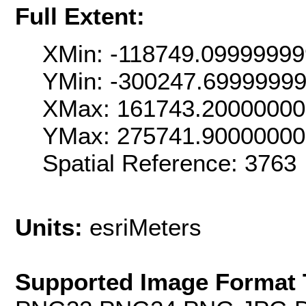
Full Extent:
XMin: -118749.0999999
YMin: -300247.6999999
XMax: 161743.2000000
YMax: 275741.9000000
Spatial Reference: 376
Units:
esriMeters
Supported Image Format 