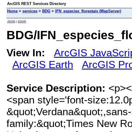
ArcGIS REST Services Directory
Home
>
services
>
BDG
>
IFN_especies_florestais (MapServer)
JSON
|
SOAP
BDG/IFN_especies_flo
View In:
ArcGIS JavaScri
ArcGIS Earth
ArcGIS Pr
Service Description:
<p></
<span style='font-size:12.0p
&quot;Verdana&quot;,sans-s
family:&quot;Times New Ro