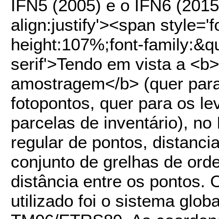
IFN5 (2005) e o IFN6 (2015
align:justify'><span style='f
height:107%;font-family:&q
serif'>Tendo em vista a <b
amostragem</b> (quer para 
fotopontos, quer para os 
parcelas de inventário), n
regular de pontos, distanc
conjunto de grelhas de or
distância entre os pontos.
utilizado foi o sistema glob