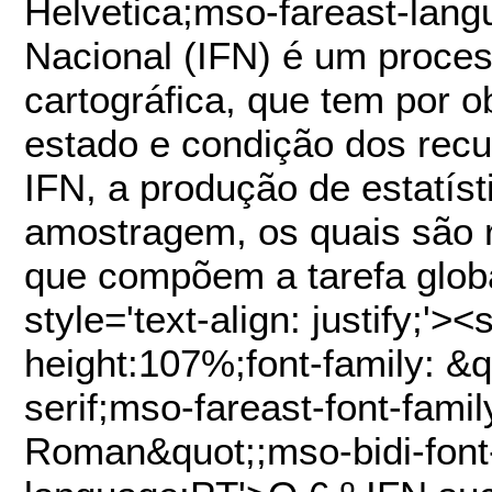
Helvetica;mso-fareast-lang
Nacional (IFN) é um proces
cartográfica, que tem por o
estado e condição dos recur
IFN, a produção de estatís
amostragem, os quais são r
que compõem a tarefa globa
style='text-align: justify;'>
height:107%;font-family: &
serif;mso-fareast-font-fam
Roman&quot;;mso-bidi-font-