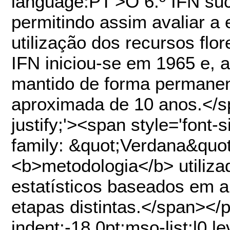
language:PT'>O 6.º IFN suc
permitindo assim avaliar a
utilização dos recursos flor
IFN iniciou-se em 1965 e, a
mantido de forma permanen
aproximada de 10 anos.</sp
justify;'><span style='font-
family: &quot;Verdana&quot
<b>metodologia</b> utiliz
estatísticos baseados em 
etapas distintas.</span></p
indent:-18.0pt;mso-list:l0 l