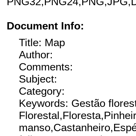
PNG32,PNG24,PNG,JPG,D
Document Info:
Title: Map
Author:
Comments:
Subject:
Category:
Keywords: Gestão florest
Florestal,Floresta,Pinhei
manso,Castanheiro,Espéc