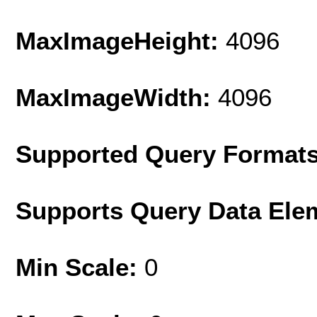
MaxImageHeight:
4096
MaxImageWidth:
4096
Supported Query Format
Supports Query Data Ele
Min Scale:
0