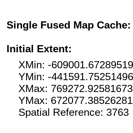
Single Fused Map Cache
Initial Extent:
XMin: -609001.6728951
YMin: -441591.7525149
XMax: 769272.9258167
YMax: 672077.3852628
Spatial Reference: 376