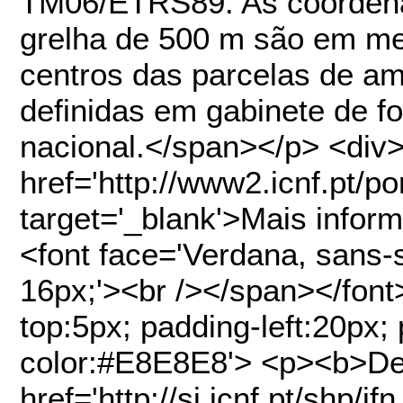
TM06/ETRS89. As coordena
grelha de 500 m são em me
centros das parcelas de a
definidas em gabinete de for
nacional.</span></p> <div
href='http://www2.icnf.pt/port
target='_blank'>Mais infor
<font face='Verdana, sans-s
16px;'><br /></span></font>
top:5px; padding-left:20px
color:#E8E8E8'> <p><b>De
href='http://si.icnf.pt/shp/i