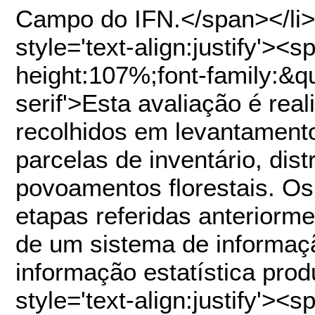
Campo do IFN.</span></li>
style='text-align:justify'><s
height:107%;font-family:&q
serif'>Esta avaliação é re
recolhidos em levantament
parcelas de inventário, dist
povoamentos florestais. Os
etapas referidas anteriorm
de um sistema de informaçã
informação estatística pro
style='text-align:justify'><s