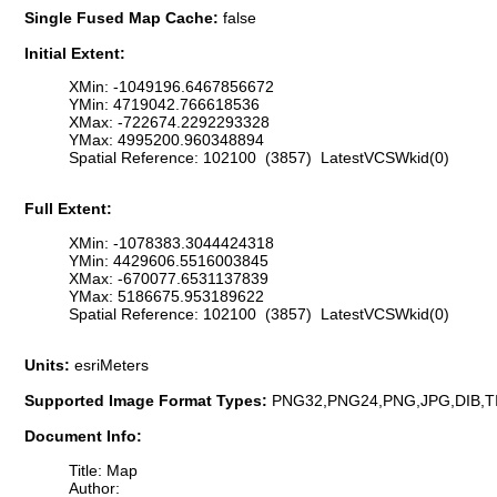
Single Fused Map Cache:
false
Initial Extent:
XMin: -1049196.6467856672
YMin: 4719042.766618536
XMax: -722674.2292293328
YMax: 4995200.960348894
Spatial Reference: 102100 (3857) LatestVCSWkid(0)
Full Extent:
XMin: -1078383.3044424318
YMin: 4429606.5516003845
XMax: -670077.6531137839
YMax: 5186675.953189622
Spatial Reference: 102100 (3857) LatestVCSWkid(0)
Units:
esriMeters
Supported Image Format Types:
PNG32,PNG24,PNG,JPG,DIB,T
Document Info:
Title: Map
Author: