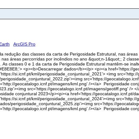
Earth
ArcGIS Pro
 da redução das classes da carta de Perigosidade Estrutural, nas áreas
s nas áreas percorridas por incêndios no ano &quot;n-1&quot;; 2 class
 As classes 0 e 1 da carta de Perigosidade Estrutural mantêm-se inalt
:#E8E8E8;'> <p><b>Descarregar dados</b></p> <p><a href='https://geo
='https://si.icnf.pt/kml/perigosidade_conjuntural_2021'> <img src='http
/perigosidade_conjuntural_2022.zip'><img src='https://geocatalogo.icnf
rc='http://geocatalogo.icnf.pt/imagens/kml.png' /></a> Perigosidade co
23.zip'><img src='https://geocatalogo.icnf.pt/imagens/geotiff.png' /> </
gosidade conjuntural 2023</p><p><a href='https://geocatalogo.icnf.pt/
f='https://si.icnf.pt/kml/perigosidade_conjuntural_2024'><img src='http:
dados/perigosidade_conjuntural_2025.zip'><img src='https://geocatalogo
c='http://geocatalogo.icnf.pt/imagens/kml.png' /></a> Perigosidade con