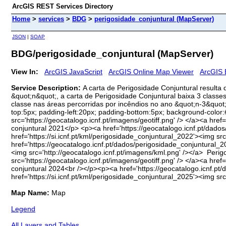
ArcGIS REST Services Directory
Home
>
services
>
BDG
>
perigosidade_conjuntural (MapServer)
JSON
|
SOAP
BDG/perigosidade_conjuntural (MapServer)
View In:
ArcGIS JavaScript
ArcGIS Online Map Viewer
ArcGIS 
Service Description:
A carta de Perigosidade Conjuntural resulta
&quot;n&quot;, a carta de Perigosidade Conjuntural baixa 3 classe
classe nas áreas percorridas por incêndios no ano &quot;n-3&quot;.
top:5px; padding-left:20px; padding-bottom:5px; background-color
src='https://geocatalogo.icnf.pt/imagens/geotiff.png' /> </a><a href
conjuntural 2021</p> <p><a href='https://geocatalogo.icnf.pt/dados
href='https://si.icnf.pt/kml/perigosidade_conjuntural_2022'><img s
href='https://geocatalogo.icnf.pt/dados/perigosidade_conjuntural_20
<img src='http://geocatalogo.icnf.pt/imagens/kml.png' /></a> Peri
src='https://geocatalogo.icnf.pt/imagens/geotiff.png' /> </a><a hre
conjuntural 2024<br /></p><p><a href='https://geocatalogo.icnf.pt/
href='https://si.icnf.pt/kml/perigosidade_conjuntural_2025'><img sr
Map Name:
Map
Legend
All Layers and Tables