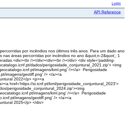
Login
API Reference
 percorridas por incêndios nos últimos três anos. Para um dado ano
es nas áreas percorridas por incêndios no ano &quot;n-2&quot;; 1
eradas.<div><br /></div><div><br /></div> <div style='padding-
catalogo.icnf.pt/dados/perigosidade_conjuntural_2021.zip'> <img
://geocatalogo.icnf.pt/imagens/kml.png' /></a> Perigosidade
.pt/imagens/geotiff.png' /> </a><a
njuntural 2022</p> <p><a
a><a href='https://si.icnf.pt/kml/perigosidade_conjuntural_2023'>
dados/perigosidade_conjuntural_2024.zip'><img
//geocatalogo.icnf.pt/imagens/kml.png' /></a> Perigosidade
.icnf.pt/imagens/geotiff.png' /> </a><a
juntural 2025</p> </div>