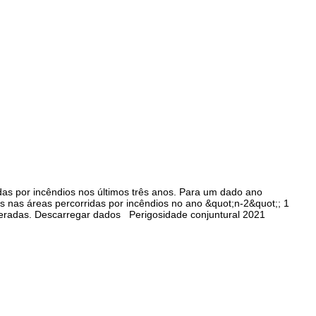
idas por incêndios nos últimos três anos. Para um dado ano
es nas áreas percorridas por incêndios no ano &quot;n-2&quot;; 1
nalteradas. Descarregar dados Perigosidade conjuntural 2021