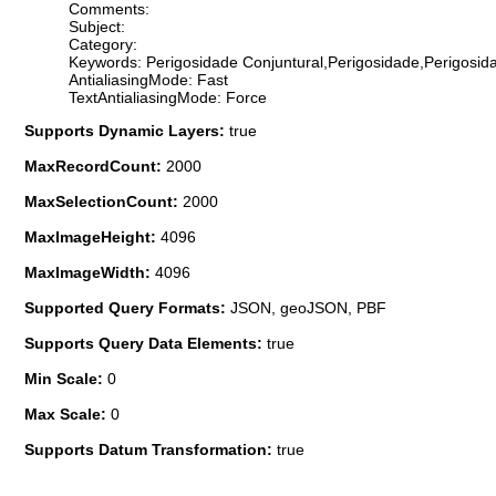
Comments:
Subject:
Category:
Keywords: Perigosidade Conjuntural,Perigosidade,Perigosidad
AntialiasingMode: Fast
TextAntialiasingMode: Force
Supports Dynamic Layers:
true
MaxRecordCount:
2000
MaxSelectionCount:
2000
MaxImageHeight:
4096
MaxImageWidth:
4096
Supported Query Formats:
JSON, geoJSON, PBF
Supports Query Data Elements:
true
Min Scale:
0
Max Scale:
0
Supports Datum Transformation:
true