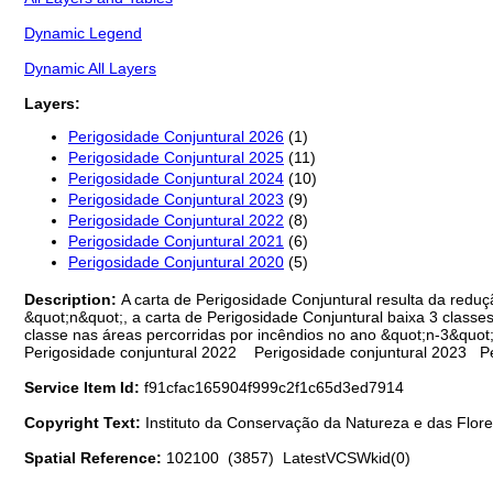
Dynamic Legend
Dynamic All Layers
Layers:
Perigosidade Conjuntural 2026
(1)
Perigosidade Conjuntural 2025
(11)
Perigosidade Conjuntural 2024
(10)
Perigosidade Conjuntural 2023
(9)
Perigosidade Conjuntural 2022
(8)
Perigosidade Conjuntural 2021
(6)
Perigosidade Conjuntural 2020
(5)
Description:
A carta de Perigosidade Conjuntural resulta da reduç
&quot;n&quot;, a carta de Perigosidade Conjuntural baixa 3 classe
classe nas áreas percorridas por incêndios no ano &quot;n-3&quot
Perigosidade conjuntural 2022 Perigosidade conjuntural 2023 Pe
Service Item Id:
f91cfac165904f999c2f1c65d3ed7914
Copyright Text:
Instituto da Conservação da Natureza e das Flore
Spatial Reference:
102100 (3857) LatestVCSWkid(0)